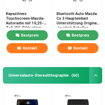
Kapazitives
Bluetooth Auto Mazda
Touchscreen-Mazda-
Cx 3 Haupteinheit
Autoradio mit 10,25-
Unterstützung Original
Zoll-IPS-Bildschirm,
Joystick Kabellos
kabellosem Carplay
Carplay 4G
Bestpreis
Bestpreis
Kontakt
Kontakt
Universalauto-Stereolithographie
(60)