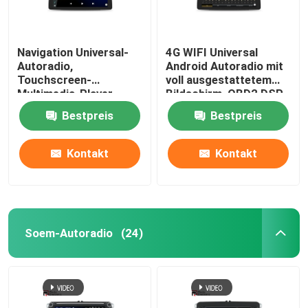
Navigation Universal-
4G WIFI Universal
Autoradio,
Android Autoradio mit
Touchscreen-
voll ausgestattetem
Multimedia-Player
Bildschirm, OBD2 DSP
1920 × 720 IPS
CarPlay
Bestpreis
Bestpreis
Kontakt
Kontakt
Soem-Autoradio
(24)