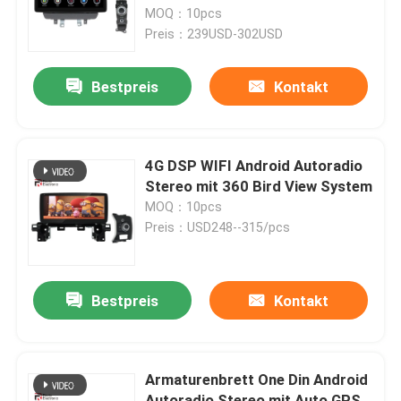
MOQ：10pcs
Preis：239USD-302USD
Fabrik Tour
Bestpreis
Kontakt
Qualitätskontrolle
Kontakt
4G DSP WIFI Android Autoradio
Stereo mit 360 Bird View System
MOQ：10pcs
Nachrichten
Preis：USD248--315/pcs
Alle Fälle
Bestpreis
Kontakt
Referenzen
Armaturenbrett One Din Android
Android-Autoradio-Stereoanlage
Autoradio Stereo mit Auto GPS