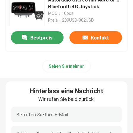
Bluetooth 4G Joystick
MOQ：10pcs
Mazda-Auto-Stereolithographie
Preis：239USD-302USD
Universalauto-Stereolithographie
Bestpreis
Kontakt
Soem-Autoradio
Sehen Sie mehr an
Kasten Carplay AI
Hinterlass eine Nachricht
Autovideoschnittstelle
Wir rufen Sie bald zurück!
Auto-Schlag-Nocken DVR
360-Panorama-Autokamera