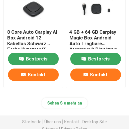
8 Core Auto Carplay AI
4 GB + 64 GB Carplay
Box Android 12
Magic Box Android
Kabellos Schwarz
Auto Tragbare
Farbe Kunststoff
Atemmusik Rhythmus
Atmosphäre
Bestpreis
Bestpreis
Kontakt
Kontakt
Sehen Sie mehr an
Startseite
Über uns
Kontakt
Desktop Site
Sitemap
Privacy Policy