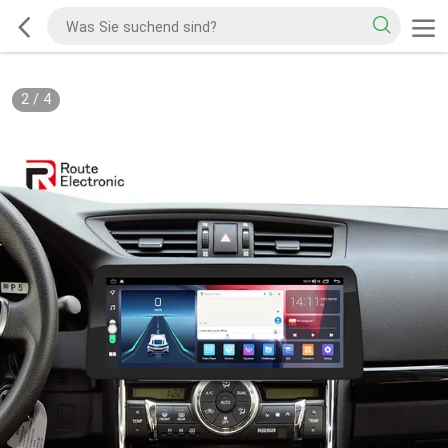
2
/
4