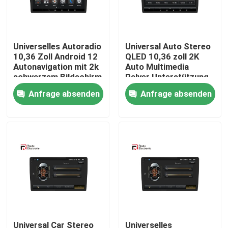
Fabrik Tour
Universelles Autoradio
Universal Auto Stereo
10,36 Zoll Android 12
QLED 10,36 zoll 2K
Qualitätskontrolle
Autonavigation mit 2k
Auto Multimedia
schwarzem Bildschirm
Palyer Unterstützung
4G DSP
4G DSP Integrierte
Anfrage absenden
Anfrage absenden
Kontakt
360 ​​Vogel Ansicht
system
Nachrichten
Alle Fälle
Referenzen
Android-Autoradio-Stereoanlage
Universal Car Stereo
Universelles