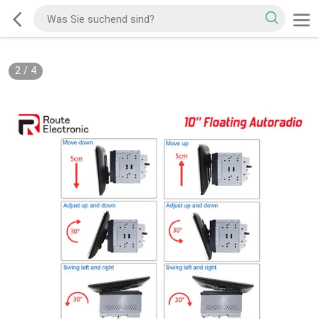
2
/
4