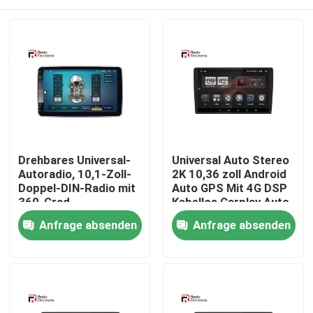
Drehbares Universal-
Universal Auto Stereo
Autoradio, 10,1-Zoll-
2K 10,36 zoll Android
Doppel-DIN-Radio mit
Auto GPS Mit 4G DSP
360-Grad-
Kabellos Carplay Auto
Panoramakamera
Multimedia
Startseite
Anfrage absenden
Anfrage absenden
Produkte
Über uns