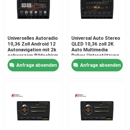
Fabrik Tour
Qualitätskontrolle
Universelles Autoradio
Universal Auto Stereo
10,36 Zoll Android 12
QLED 10,36 zoll 2K
Autonavigation mit 2k
Auto Multimedia
Kontakt
schwarzem Bildschirm
Palyer Unterstützung
4G DSP
4G DSP Integrierte
Anfrage absenden
Anfrage absenden
360 ​​Vogel Ansicht
Nachrichten
system
Alle Fälle
Referenzen
Android-Autoradio-Stereoanlage