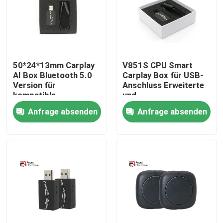
Fabrik Tour
Qualitätskontrolle
50*24*13mm Carplay
V851S CPU Smart
AI Box Bluetooth 5.0
Carplay Box für USB-
Version für
Anschluss Erweiterte
Kontakt
kompatible
und
Fahrzeugmodelle
benutzerfreundliche
Anfrage absenden
Anfrage absenden
Installation
Nachrichten
Alle Fälle
Referenzen
Android-Autoradio-Stereoanlage