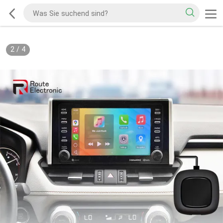
2
/
4