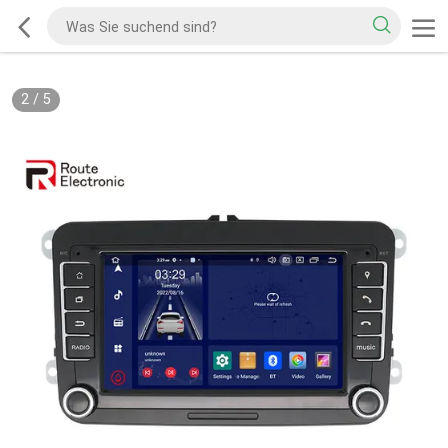
2
/
5