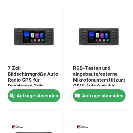
7 Zoll
RGB-Tasten und
Bildschirmgröße Auto
eingebaute/externe
Radio GPS für
Mikrofonunterstützung
Dashboard 2din
OEM-Autofunk für
Leistung
Dashboard 2din
Startseite
Anfrage absenden
Anfrage absenden
Produkte
Über uns