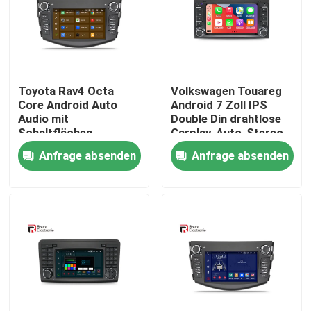
Fabrik Tour
Qualitätskontrolle
Toyota Rav4 Octa
Volkswagen Touareg
Core Android Auto
Android 7 Zoll IPS
Audio mit
Double Din drahtlose
Kontakt
Schaltflächen
Carplay-Auto-Stereo-
unterstützt Carplay
Radio
Anfrage absenden
Anfrage absenden
Nachrichten
Alle Fälle
Referenzen
Android-Autoradio-Stereoanlage