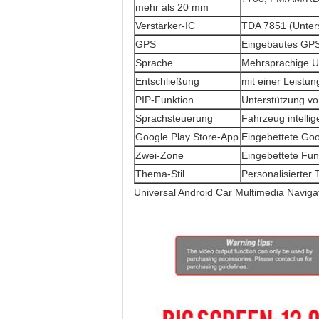
mehr als 20 mm
Verstärker-IC
TDA 7851 (Unter
GPS
Eingebautes GPS
Sprache
Mehrsprachige Un
Entschließung
mit einer Leistu
PIP-Funktion
Unterstützung von
Sprachsteuerung
Fahrzeug intelli
Google Play Store-App
Eingebettete Goo
Zwei-Zone
Eingebettete Fun
Thema-Stil
Personalisierter 
Universal Android Car Multimedia Naviga