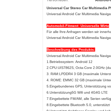
Hervorheben:
Android-
Universal Car Stereo Car Multimedia P
Universal Android Car Multimedia Naviga
Automobil-Fitment: Universelle Wirte
Für alle Ihre Anfragen werden wir inner
Universal Android Car Multimedia Naviga
Beschreibung des Produkts:
Universal Android Car Multimedia Naviga
1.
Betriebssystem: Android 12
2.
CPU:UIS7862S, Octa-Core 2.0GHz (dua
3.
RAM:
LPDDR4 3 GB (maximale Unterst
4. ROME: EMMC 32 GB (maximale Unter
5.
Eingebundenes GPS, Unterstützung von
6.
Unterstützung
5G Wifi und 4G
4G LTE
7.
Eingebettete FM/AM, alle Serien verf
8.
Eingebettete Bluetooth 5.0, unterstüt