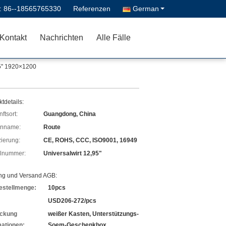
 :
86--18565765330
Referenzen
German
Kontakt
Nachrichten
Alle Fälle
5'' 1920×1200
tdetails:
ftsort:
Guangdong, China
enname:
Route
izierung:
CE, ROHS, CCC, ISO9001, 16949
lnummer:
Universalwirt 12,95"
ng und Versand AGB:
estellmenge:
10pcs
USD206-272/pcs
ckung
weißer Kasten, Unterstützungs-
mationen:
Soem-Geschenkbox