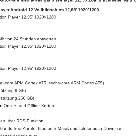
Auto-Multimedia-Navigations-Player 12
,
95 Zoll
,
universeller Andr
layer Android 12 Vollbildschirm 12,95' 1920*1200
tion Player 12,95' 1920×1200
halb von 24 Stunden antworten.
tion Player 12,95' 1920×1200
tion Player 12,95' 1920×1200
l-core ARM Cortex A75, sechs-core ARM Cortex A55)
ützung 8 GB)
stützung 256 GB)
 Online- und Offline-Karten
ügen über RDS-Funktion
zt Hands-free-Anrufe, Bluetooth-Musik und Telefonbuch-Download.