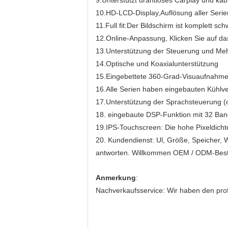
9.
Unterstützt drahtloses Carplay und kab
10.
HD-LCD-Display,
Auflösung aller Seri
11.
Full fit:Der Bildschirm ist komplett s
12.
Online-Anpassung, Klicken Sie auf da
13.
Unterstützung der Steuerung und Meh
14.
Optische und Koaxialunterstützung
15.
Eingebettete 360-Grad-Visuaufnahme 
16.
Alle Serien haben eingebauten Kühlven
17.
Unterstützung der Sprachsteuerung (o
18. eingebaute DSP-Funktion mit 32 Ba
19.
IPS-Touchscreen: Die hohe Pixeldichte
20. Kundendienst: Ul, Größe, Speicher, W
antworten. Willkommen OEM / ODM-Best
Anmerkung
:
Nachverkaufsservice: Wir haben den prof