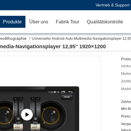
Vertrieb & Support
Produkte
Über uns
Fabrik Tour
Qualitätskontrolle
eolithographie
Universeller Android-Auto-Multimedia-Navigationsplayer 12,9
media-Navigationsplayer 12,95'' 1920×1200
Produk
Herkun
Mark
Zertif
Model
Zahlu
Min B
Preis:
Verpa
Infor