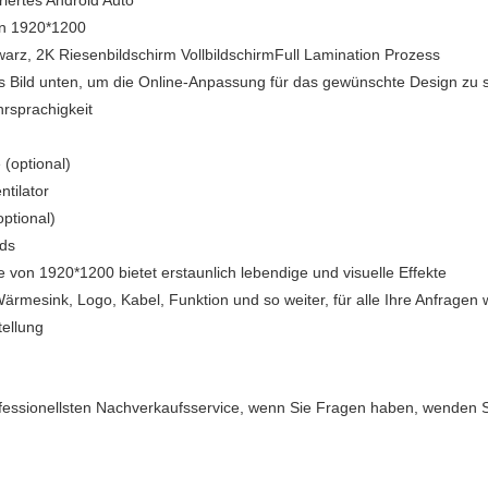
riertes Android Auto
en 1920*1200
chwarz, 2K Riesenbildschirm VollbildschirmFull Lamination Prozess
s Bild unten, um die Online-Anpassung für das gewünschte Design zu s
rsprachigkeit
(optional)
tilator
ptional)
nds
 von 1920*1200 bietet erstaunlich lebendige und visuelle Effekte
ärmesink, Logo, Kabel, Funktion und so weiter, für alle Ihre Anfragen
ellung
essionellsten Nachverkaufsservice, wenn Sie Fragen haben, wenden Sie