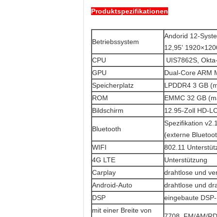
Produktspezifikationen
Andorid 12-Syste
Betriebssystem
12,95' 1920×120
CPU
UIS7862S, Okta-
GPU
Dual-Core ARM 
Speicherplatz
LPDDR4 3 GB (ma
ROM
EMMC 32 GB (ma
Bildschirm
12.95-Zoll HD-LC
Spezifikation v2
Bluetooth
(externe Bluetoo
WIFI
802.11 Unterstü
4G LTE
Unterstützung
Carplay
drahtlose und ve
Android-Auto
drahtlose und dr
DSP
eingebaute DSP-
mit einer Breite von
7708, FM/AM/R