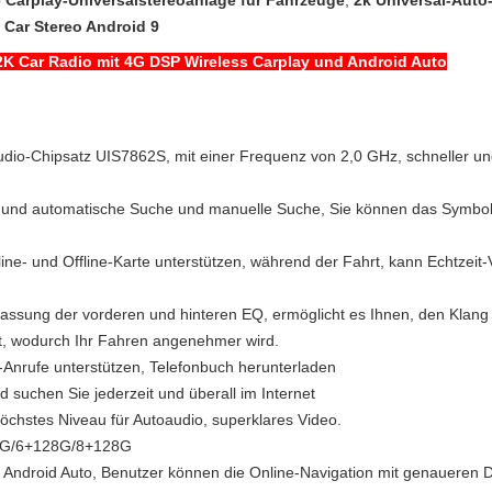
e Carplay-Universalstereoanlage für Fahrzeuge
,
2k Universal-Auto
 Car Stereo Android 9
 2K Car Radio mit 4G DSP Wireless Carplay und Android Auto
dio-Chipsatz UIS7862S, mit einer Frequenz von 2,0 GHz, schneller u
 und automatische Suche und manuelle Suche, Sie können das Symbol de
ne- und Offline-Karte unterstützen, während der Fahrt, kann Echtzei
sung der vorderen und hinteren EQ, ermöglicht es Ihnen, den Klang e
bt, wodurch Ihr Fahren angenehmer wird.
e-Anrufe unterstützen, Telefonbuch herunterladen
suchen Sie jederzeit und überall im Internet
öchstes Niveau für Autoaudio, superklares Video.
4G/6+128G/8+128G
d Android Auto, Benutzer können die Online-Navigation mit genaueren