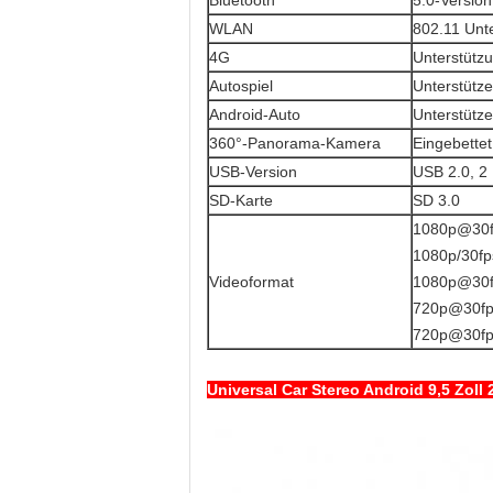
Bluetooth
5.0-Version
WLAN
802.11 Unt
4G
Unterstütz
Autospiel
Unterstütze
Android-Auto
Unterstütze
360°-Panorama-Kamera
Eingebettet
USB-Version
USB 2.0, 2
SD-Karte
SD 3.0
1080p@30f
1080p/30f
Videoformat
1080p@30f
720p@30fp
720p@30fp
Universal Car Stereo Android 9,5 Zoll