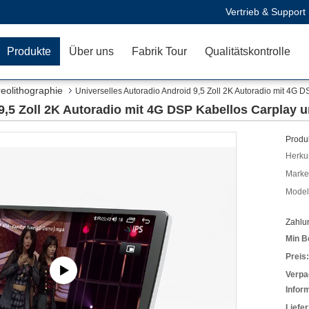
Vertrieb & Support
Produkte
Über uns
Fabrik Tour
Qualitätskontrolle
eolithographie
Universelles Autoradio Android 9,5 Zoll 2K Autoradio mit 4G 
9,5 Zoll 2K Autoradio mit 4G DSP Kabellos Carplay 
Produk
Herkun
Mark
Model
Zahlu
Min B
Preis:
Verpa
Infor
Liefer