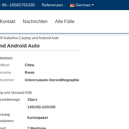
 :
86--18565765330
Referenzen
German
Kontakt
Nachrichten
Alle Fälle
DSP Kabellos Carplay und Android Auto
und Android Auto
tdetails:
ftsort:
China
enname:
Route
lnummer:
Universalauto-Stereolithographie
ng und Versand AGB:
estellmenge:
10pcs
145USD-225USD
ckung
Kartonpaket
mationen:
zeit:
7 Werktage