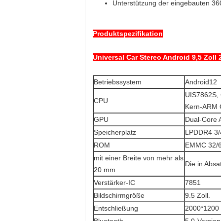
Unterstützung der eingebauten 36
Produktspezifikation
Universal Car Stereo Android 9,5 Zoll
Betriebssystem
Android12
UIS7862S, 
CPU
Kern-ARM C
GPU
Dual-Core
Speicherplatz
LPDDR4 3/4
ROM
EMMC 32/64
mit einer Breite von mehr als
Die in Absa
20 mm
Verstärker-IC
7851
Bildschirmgröße
9.5 Zoll.
Entschließung
2000*1200