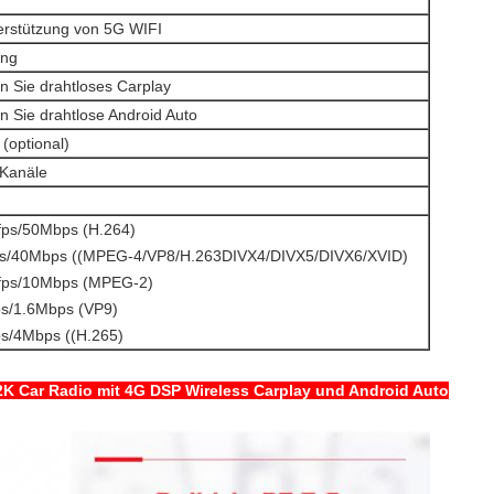
erstützung von 5G WIFI
ung
n Sie drahtloses Carplay
n Sie drahtlose Android Auto
 (optional)
 Kanäle
ps/50Mbps (H.264)
ps/40Mbps ((MPEG-4/VP8/H.263DIVX4/DIVX5/DIVX6/XVID)
ps/10Mbps (MPEG-2)
s/1.6Mbps (VP9)
s/4Mbps ((H.265)
 2K Car Radio mit 4G DSP Wireless Carplay und Android Auto