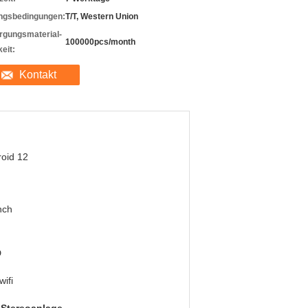
ngsbedingungen:
T/T, Western Union
rgungsmaterial-
100000pcs/month
eit:
Kontakt
oid 12
nch
D
ifi