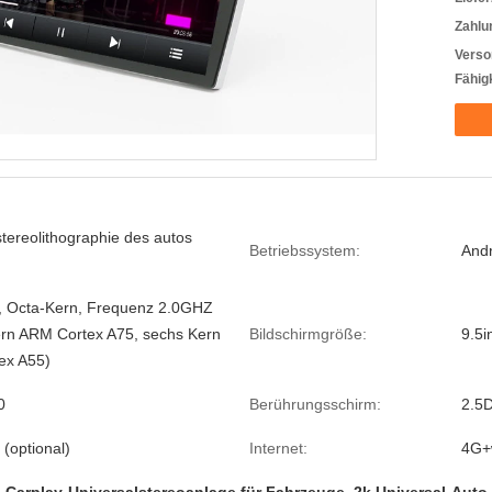
Zahlu
Verso
Fähigk
stereolithographie des autos
Betriebssystem:
Andr
, Octa-Kern, Frequenz 2.0GHZ
rn ARM Cortex A75, sechs Kern
Bildschirmgröße:
9.5i
ex A55)
0
Berührungsschirm:
2.5
(optional)
Internet:
4G+w